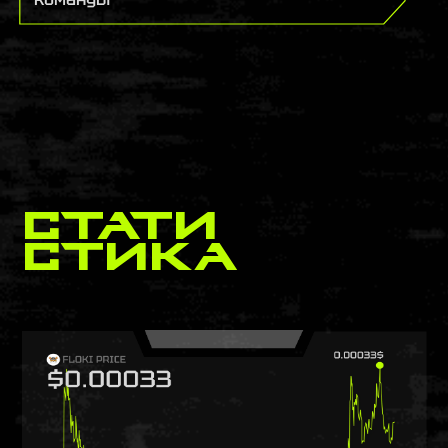
стати
стика