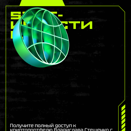
Spot-
инвести
ции
Получите полный доступ к
криптопортфелю Владислава Стешенко с