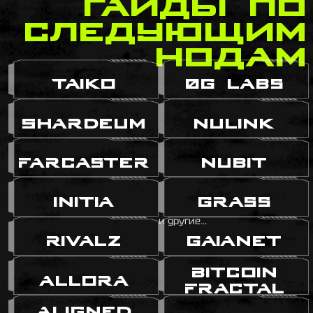
следующим
нодам
Taiko
0G Labs
Shardeum
NuLink
Farcaster
Nubit
Initia
Grass
и другие...
Rivalz
GaiaNet
Bitcoin
Allora
Fractal
Aligned