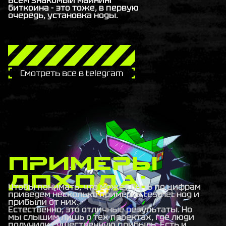
биткоина - это тоже, в первую
очередь, установка ноды.
Смотреть все в telegram
Примеры
дохода:
Чтобы понимать, что может быть по цифрам
приведем несколько примеров testnet нод и
прибыли от них.
Естественно, это отличные результаты. Но
мы слышим лишь о тех проектах, где люди
получили существенную прибыль. Есть и