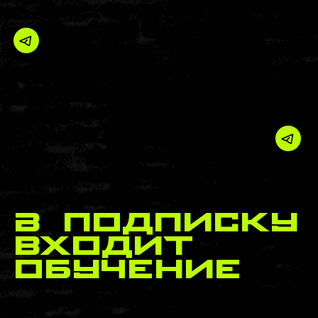
В подписку
входит
обучение