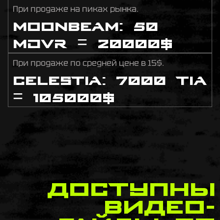
При продаже на пиках рынка.
Moonbeam: 50
MOVR = 20000$
При продаже по средней цене в 15$.
Celestia: 7000 TIA
= 105000$
доступны
видео-
гайды по