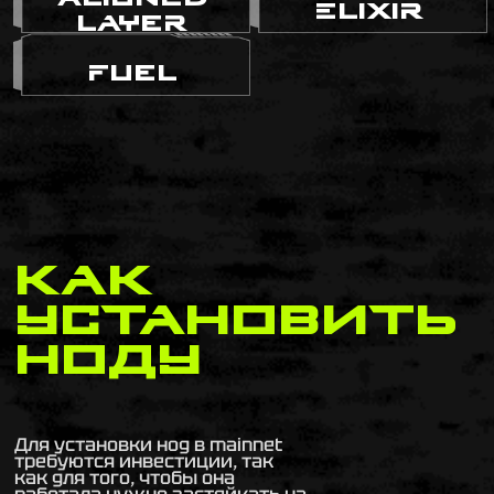
Elixir
Layer
Fuel
Как
установить
ноду
Для установки нод в mainnet
требуются инвестиции, так
как для того, чтобы она