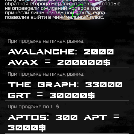
обратная сторона медали - проекты, которые
не оправдали ожиданий нодеров или
принесли лишь небольшой доход, едва
позволив выйти в минимальный плюс.
При продаже на пиках рынка.
Avalanche: 2000
AVAX = 200000$
При продаже на пиках рынка.
The Graph: 33000
GRT = 30000$
При продаже по 10$.
Aptos: 300 APT =
3000$